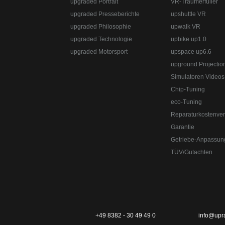
upgraded Portrait
VR-Traumerfüller
upgraded Presseberichte
upshuttle VR
upgraded Philosophie
upwalk VR
upgraded Technologie
upbike up1.0
upgraded Automotive Group
www.upgraded.de
Straße:
Lange Straße 51
Ort:
48529
Nordhorn
upgraded Motorsport
upspace up6.6
upground Projectio
Simulatoren Videos
Chip-Tuning
eco-Tuning
Reparaturkostenver
Garantie
Getriebe-Anpassun
TÜV/Gutachten
Telefon:
+49 49 8382-3049490
Telefax:
+49 49 
Straße:
Lange Straße 51
Ort:
48529
Nordhorn
Telefon:
+49 49 8382-3049490
Telefax:
+49 49 
upgraded Automotive Group - das Original aus 
+49 8382 - 30 49 49 0
info@upr