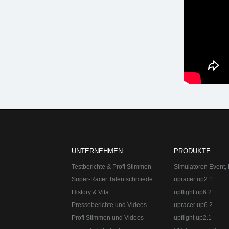
upracer by upgraded Automotive GmbH
Öffnung
upracer by upgraded Automotive GmbH - ein upgra
Fahrwerke, Abgasanlagen, Bremsanlagen Motorsp
Straße:
Lange Straße 51
Ort:
48529
Nordhorn
Telefon:
+49 49 8382 - 30 49 49 0
UNTERNEHMEN
PRODUKTE
Testberichte & Profi Stimmen
Simulatoren Event, 
Super-Racer Talentschmiede
upracer up2.1
History & Vita
upflight up6.2
Presseberichte und Videos
upracer up6.2
Profi Stimmen und Videos
upflight up2.1