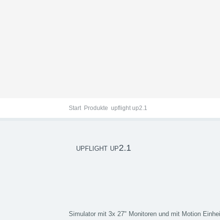
upflight up2.1
Start
Produkte
upflight up2.1
upflight up2.1
Simulator mit 3x 27" Monitoren und mit Motion Einhei