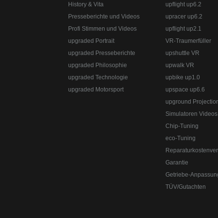
Telefon:
+49 49 8382-3049490
Telefax:
+49 49 
History & Vita
upflight up6.2
upgraded Automotive Group - das Original aus 
Presseberichte und Videos
upracer up6.2
upgraded Automotive Group
www.upgraded.de
Profi Stimmen und Videos
upflight up2.1
Straße:
Lange Straße 51
Ort:
48529
Nordhorn
upgraded Portrait
VR-Traumerfüller
Telefon:
+49 49 8382-3049490
Telefax:
+49 49 
Straße:
Lange Straße 51
Ort:
48529
Nordhorn
upgraded Presseberichte
upshuttle VR
Telefon:
+49 49 8382-3049490
Telefax:
+49 49 
upgraded Philosophie
upwalk VR
upgraded Automotive Group - das Original aus 
upgraded Technologie
upbike up1.0
upgraded Motorsport
upspace up6.6
upground Projectio
Simulatoren Videos
Chip-Tuning
eco-Tuning
Reparaturkostenver
Garantie
Getriebe-Anpassun
TÜV/Gutachten