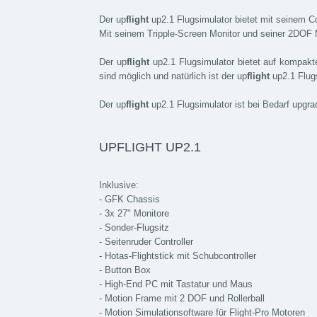
Der up
flight
up2.1 Flugsimulator bietet mit seinem C
Mit seinem Tripple-Screen Monitor und seiner 2DOF Mo
Der up
flight
up2.1 Flugsimulator bietet auf kompakt
sind möglich und natürlich ist der up
flight
up2.1 Flug
Der up
flight
up2.1 Flugsimulator ist bei Bedarf upgra
UPFLIGHT UP2.1
Inklusive:
- GFK Chassis
- 3x 27" Monitore
- Sonder-Flugsitz
- Seitenruder Controller
- Hotas-Flightstick mit Schubcontroller
- Button Box
- High-End PC mit Tastatur und Maus
- Motion Frame mit 2 DOF und Rollerball
- Motion Simulationsoftware für Flight-Pro Motoren