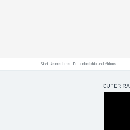
Presseberichte und Vid
Start
Unternehmen
Presseberichte und Videos
SUPER RA