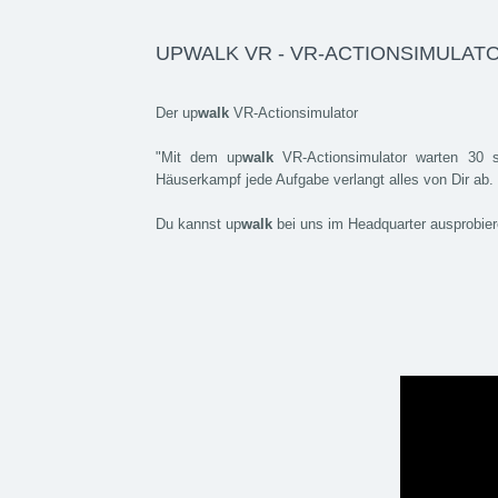
UPWALK VR - VR-ACTIONSIMULAT
Der up
walk
VR-Actionsimulator
"Mit dem up
walk
VR-Actionsimulator warten 30 s
Häuserkampf jede Aufgabe verlangt alles von Dir ab. 
Du kannst up
walk
bei uns im Headquarter ausprobier