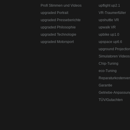
upgraded Automotive Group
www.upgraded.de
Profi Stimmen und Videos
upflight up2.1
Straße:
Lange Straße 51
Ort:
48529
Nordhorn
upgraded Portrait
VR-Traumerfüller
Telefon:
+49 49 8382-3049490
Telefax:
+49 49 
Straße:
Lange Straße 51
Ort:
48529
Nordhorn
upgraded Presseberichte
upshuttle VR
Telefon:
+49 49 8382-3049490
Telefax:
+49 49 
upgraded Philosophie
upwalk VR
upgraded Automotive Group - das Original aus 
upgraded Technologie
upbike up1.0
upgraded Motorsport
upspace up6.6
upground Projectio
Simulatoren Videos
Chip-Tuning
eco-Tuning
Reparaturkostenver
Garantie
Getriebe-Anpassun
TÜV/Gutachten