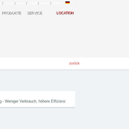
DE
4
|
up
chip
|
up
eco
|
up
drift
|
up
bike
|
up
trion
PRODUKTE
SERVICE
LOCATION
zurück
g - Weniger Verbrauch, höhere Effizienz