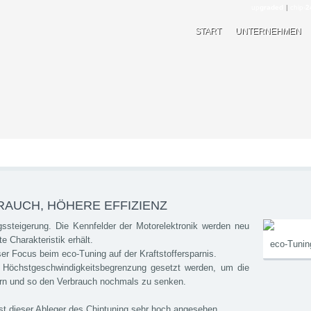
up
graded
|
chip-
2
START
UNTERNEHMEN
RAUCH, HÖHERE EFFIZIENZ
gssteigerung. Die Kennfelder der Motorelektronik werden neu
 Charakteristik erhält.
eco-Tunin
ser Focus beim eco-Tuning auf der Kraftstoffersparnis.
 Höchstgeschwindigkeitsbegrenzung gesetzt werden, um die
ern und so den Verbrauch nochmals zu senken.
ist dieser Ableger des Chiptuning sehr hoch angesehen.