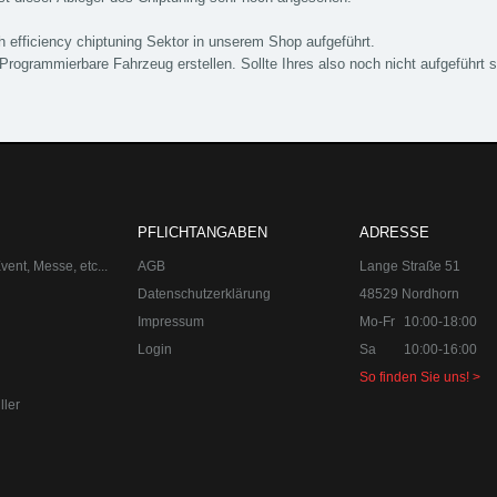
h efficiency chiptuning Sektor in unserem Shop aufgeführt.
 Programmierbare Fahrzeug erstellen. Sollte Ihres also noch nicht aufgeführt 
nungszeiten:
Mo-Fr 10:00-18:00
Sa 10:00-16:00 Internet:
www.upracer
upgraded automotive group Tuningpoint. Der Spezialist für Chiptuning
torsport und Individualisierungen.
orn
.de
PFLICHTANGABEN
ADRESSE
orn
ent, Messe, etc...
AGB
Lange Straße 51
 49 8382-3049491
Datenschutzerklärung
48529 Nordhorn
orn
 49 8382-3049491
Impressum
Mo-Fr
10:00-18:00
 aus Lindau am Bodensee.
Login
Sa
10:00-16:00
.de
So finden Sie uns! >
orn
ller
 49 8382-3049491
orn
 49 8382-3049491
 aus Lindau am Bodensee.