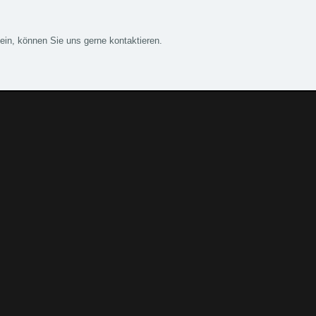
sein, können Sie uns gerne kontaktieren.
.de
Telefon:
+49 49 8382 - 30 49 49 0
, Kraftstoffoptimierungen, Felgen,