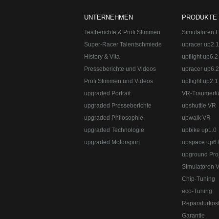
Telefon:
+49 49 8382 - 30 49 49 0
UNTERNEHMEN
PRODUKTE
Testberichte & Profi Stimmen
Simulatoren Ev
Super-Racer Talentschmiede
upracer up2.1
History & Vita
upflight up6.2
Presseberichte und Videos
upracer up6.2
Profi Stimmen und Videos
upflight up2.1
upgraded Portrait
VR-Traumerfü
upgraded Presseberichte
upshuttle VR
upgraded Philosophie
upwalk VR
upgraded Technologie
upbike up1.0
upgraded Automotive Group
www.upgraded
Straße:
Lange Straße 51
Ort:
48529
Nordh
upgraded Motorsport
upspace up6.
upground Proj
Simulatoren 
Chip-Tuning
eco-Tuning
Reparaturkos
Garantie