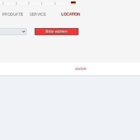
DE
4
|
up
chip
|
up
eco
|
up
drift
|
up
bike
|
up
trion
PRODUKTE
SERVICE
LOCATION
zurück