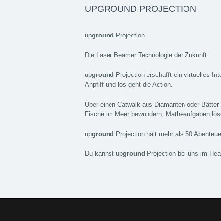
UPGROUND PROJECTION
up
ground
Projection
Die Laser Beamer Technologie der Zukunft.
up
ground
Projection erschafft ein virtuelles In
Anpfiff und los geht die Action.
Über einen Catwalk aus Diamanten oder Bätter 
Fische im Meer bewundern, Matheaufgaben löse
up
ground
Projection hält mehr als 50 Abenteuer
Du kannst up
ground
Projection bei uns im Hea
upracer by upgraded Automotive GmbH
Öff
upracer by upgraded Automotive GmbH - ein 
Fahrwerke, Abgasanlagen, Bremsanlagen Mo
Straße:
Lange Straße 51
Ort:
48529
Nordh