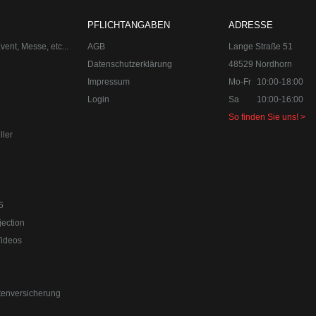
PFLICHTANGABEN
ADRESSE
ent, Messe, etc...
AGB
Lange Straße 51
Datenschutzerklärung
48529 Nordhorn
Impressum
Mo-Fr
10:00-18:00
Login
Sa
10:00-16:00
So finden Sie uns! >
ller
.de
orn
6
ection
Videos
tenversicherung