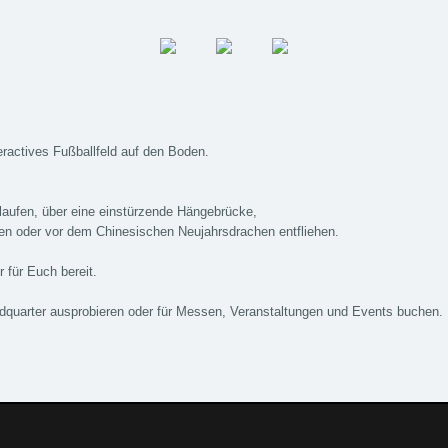
teractives Fußballfeld auf den Boden.
laufen, über eine einstürzende Hängebrücke,
n oder vor dem Chinesischen Neujahrsdrachen entfliehen.
 für Euch bereit.
dquarter ausprobieren oder für Messen, Veranstaltungen und Events buchen.
nungszeiten:
Mo-Fr 10:00-18:00
Sa 10:00-16:00 Internet:
www.upracer
upgraded automotive group Tuningpoint. Der Spezialist für Chiptuning
torsport und Individualisierungen.
orn