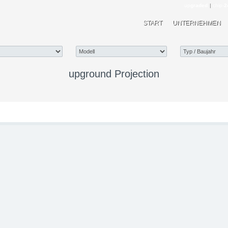
up
graded
|
chip-
2
START
UNTERNEHMEN
upground Projection